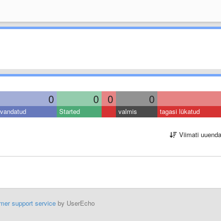
0
0
0
0
vandatud
Started
valmis
tagasi lükatud
Viimati uuend
mer support service
by UserEcho