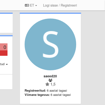
ET
Logi sisse / Registreeri
0
atud
saeed20
1,5
Registreeritud:
6 aastat tagasi
Viimane tegevus:
6 aastat tagasi