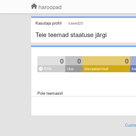
haroopad
Kasutaja profiil
saeed20
Teie teemad staatuse järgi
0
0
0
Kõik
Uus
ülevaatamisel
ka
Pole teemasid
Custo