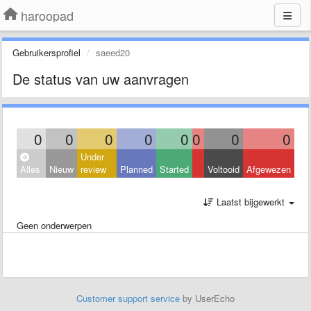
haroopad
Gebruikersprofiel
saeed20
De status van uw aanvragen
0
0
0
0
0
0
0
0
Under
Alles
Nieuw
review
Planned
Started
Voltooid
Afgewezen
Laatst bijgewerkt
Geen onderwerpen
Customer support service
by UserEcho