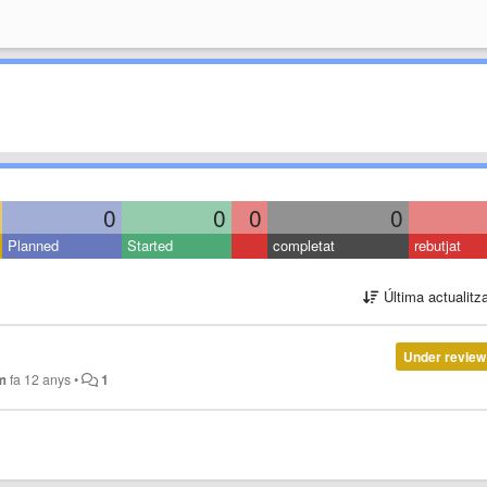
0
0
0
0
Planned
Started
completat
rebutjat
Última actualitz
Under review
m
fa 12 anys
•
1