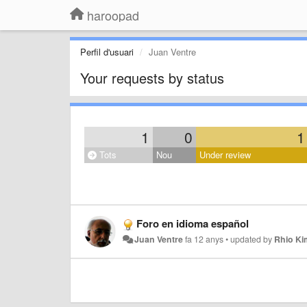
haroopad
Perfil d'usuari
Juan Ventre
Your requests by status
1
0
1
Tots
Nou
Under review
Foro en idioma español
Juan Ventre
fa 12 anys
•
updated by
Rhio Ki