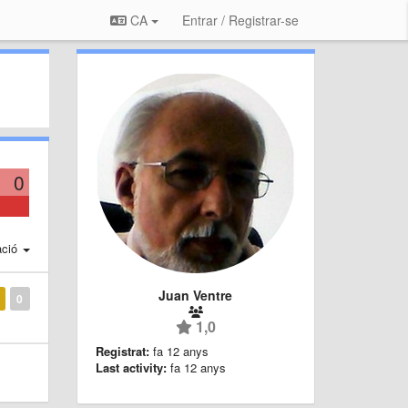
CA
Entrar / Registrar-se
0
ació
Juan Ventre
0
1,0
Registrat:
fa 12 anys
Last activity:
fa 12 anys