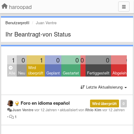
haroopad
Benutzerprofil
Juan Ventre
Ihr Beantragt-von Status
1
0
1
0
0
0
0
0
Wird
Alle
Neu
überprüft
Geplant
Gestartet
Fertiggestellt
Abgelehnt
Letzte Aktualisierung
Foro en idioma español
Wird überprüft
0
Juan Ventre
vor 12 Jahren
•
aktualisiert von
Rhio Kim
vor 12 Jahren
•
1