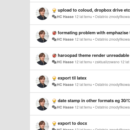
upload to coloud, dropbox drive etc
HC Haase
12 lat temu
•
Ostatnio zmodyfikow
formating problem with emphazise 
HC Haase
12 lat temu
•
Ostatnio zmodyfikow
haroopad theme render unreadable 
HC Haase
12 lat temu
•
zaktualizowano
12 la
export til latex
HC Haase
12 lat temu
•
Ostatnio zmodyfikow
date stamp in other formats eg 30/1
HC Haase
12 lat temu
•
Ostatnio zmodyfikow
export to docx
HC Haase
12 lat temu
•
Ostatnio zmodyfikow