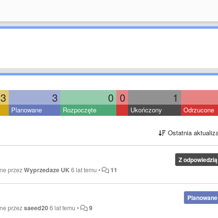
3
3
0
0
1
Planowane
Rozpoczęte
Ukończony
Odrzucone
Ostatnia aktualiz
Z odpowiedzią
ane przez
Wyprzedaze UK
6 lat temu
•
11
Planowane
ane przez
saeed20
6 lat temu
•
9