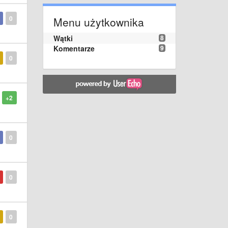
0
Menu użytkownika
Wątki
8
Komentarze
9
0
+2
0
0
0