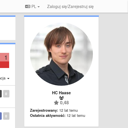
PL
Zaloguj się/Zarejestruj się
1
acja
HC Haase
0
0,48
Zarejestrowany:
12 lat temu
Ostatnia aktywność:
12 lat temu
0