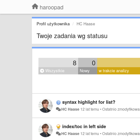
haroopad
Profil użytkownika
HC Haase
Twoje zadania wg statusu
8
0
Wszystkie
Nowy
w trakcie analizy
syntax highlight for list?
HC Haase
12 lat temu
•
Ostatnio zmodyfikow
index/toc in left side
HC Haase
12 lat temu
•
Ostatnio zmodyfikow