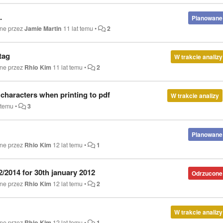
.
Planowane
ane przez
Jamie Martin
11 lat temu
•
2
tag
W trakcie analizy
ane przez
Rhio Kim
11 lat temu
•
2
characters when printing to pdf
W trakcie analizy
t temu
•
3
Planowane
ane przez
Rhio Kim
12 lat temu
•
1
2/2014 for 30th january 2012
Odrzucone
ane przez
Rhio Kim
12 lat temu
•
2
W trakcie analizy
ane przez
Rhio Kim
12 lat temu
•
1