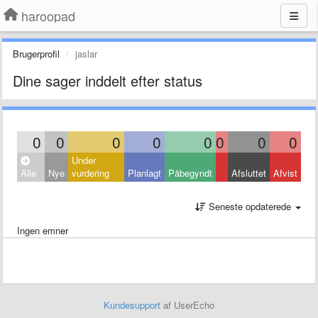
haroopad
Brugerprofil
jaslar
Dine sager inddelt efter status
0
0
0
0
0
0
0
0
Under
Alle
Nye
vurdering
Planlagt
Påbegyndt
Afsluttet
Afvist
Seneste opdaterede
Ingen emner
Kundesupport
af UserEcho