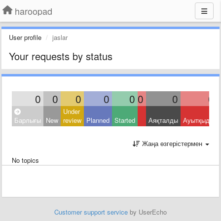
haroopad
User profile
jaslar
Your requests by status
0
0
0
0
0
0
0
0
Under
Барлығы
New
review
Planned
Started
Аяқталды
Ауытқыды
Жаңа өзгерістермен
No topics
Customer support service
by UserEcho