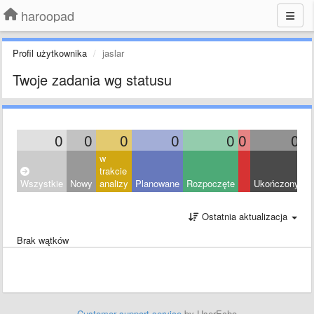
haroopad
Profil użytkownika
jaslar
Twoje zadania wg statusu
0
0
0
0
0
0
0
w
trakcie
Wszystkie
Nowy
analizy
Planowane
Rozpoczęte
Ukończony
O
Ostatnia aktualizacja
Brak wątków
Customer support service
by UserEcho