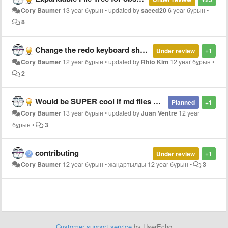
Cory Baumer
13 year бұрын
•
updated by
saeed20
6 year бұрын
•
8
Change the redo keyboard shortcut?
Under review
+1
Cory Baumer
12 year бұрын
•
updated by
Rhio Kim
12 year бұрын
•
2
Would be SUPER cool if md files were set to use Haroopad Icon
Planned
+1
Cory Baumer
13 year бұрын
•
updated by
Juan Ventre
12 year
бұрын
•
3
contributing
Under review
+1
Cory Baumer
12 year бұрын
•
жаңартылды
12 year бұрын
•
3
Customer support service
by UserEcho