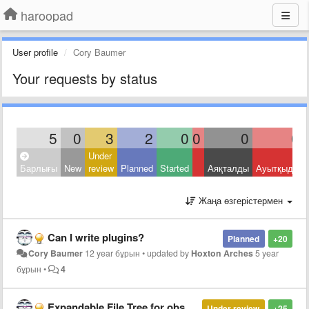
haroopad
User profile
Cory Baumer
Your requests by status
5
0
3
2
0
0
0
0
Under
Барлығы
New
review
Planned
Started
Аяқталды
Ауытқыды
Жаңа өзгерістермен
Can I write plugins?
Planned
+20
Cory Baumer
12 year бұрын
•
updated by
Hoxton Arches
5 year
бұрын
•
4
Expandable File Tree for obsessive note keepers
Under review
+25